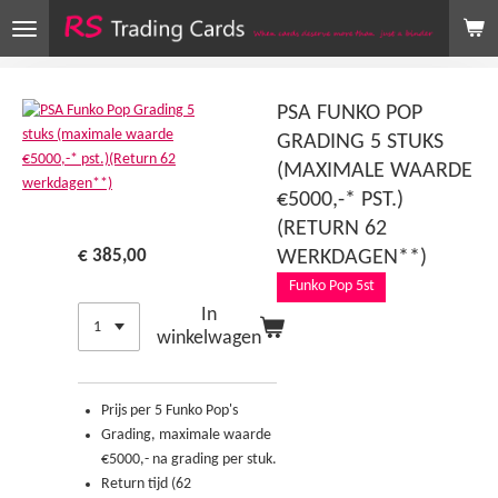
Ga
direct
naar
de
PSA FUNKO POP
hoofdinhoud
GRADING 5 STUKS
(MAXIMALE WAARDE
€5000,-* PST.)
(RETURN 62
€ 385,00
WERKDAGEN**)
Funko Pop 5st
In
winkelwagen
Prijs per 5 Funko Pop's
Grading, maximale waarde
€5000,- na grading per stuk.
Return tijd (62