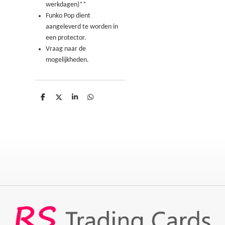
werkdagen)**
Funko Pop dient
aangeleverd te worden in
een protector.
Vraag naar de
mogelijkheden.
D
D
S
D
e
e
h
e
l
e
a
l
e
l
r
e
n
e
n