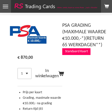
Ga
direct
naar
de
PSA GRADING
hoofdinhoud
(MAXIMALE WAARDE
€10.000,-*)(RETURN
65 WERKDAGEN**)
Standaard Kaart
€ 870,00
In
winkelwagen
Prijs per kaart
Grading, maximale waarde
€10.000,- na grading
Return tijd (65