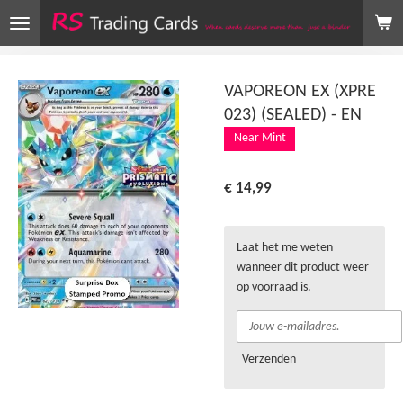
Ga
direct
naar
de
VAPOREON EX (XPRE
hoofdinhoud
023) (SEALED) - EN
Near Mint
€ 14,99
Laat het me weten
wanneer dit product weer
op voorraad is.
Verzenden