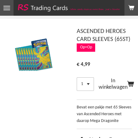
Ga
direct
naar
de
ASCENDED HEROES
hoofdinhoud
CARD SLEEVES (65ST)
Op=Op
€ 4,99
In
winkelwagen
Bevat een pakje met 65 Sleeves
van Ascended Heroes met
daarop Mega Dragonite