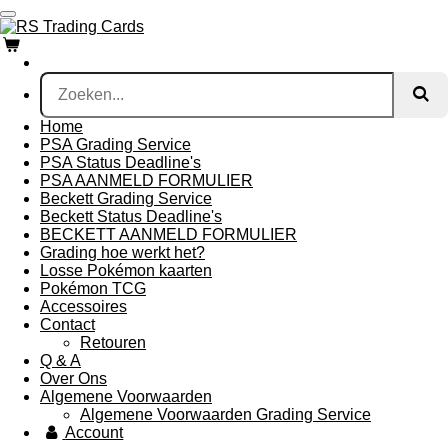
Ga
direct
naar
de
hoofdinhoud
Home
PSA Grading Service
PSA Status Deadline's
PSA AANMELD FORMULIER
Beckett Grading Service
Beckett Status Deadline's
BECKETT AANMELD FORMULIER
Grading hoe werkt het?
Losse Pokémon kaarten
Pokémon TCG
Accessoires
Contact
Retouren
Q & A
Over Ons
Algemene Voorwaarden
Algemene Voorwaarden Grading Service
Account